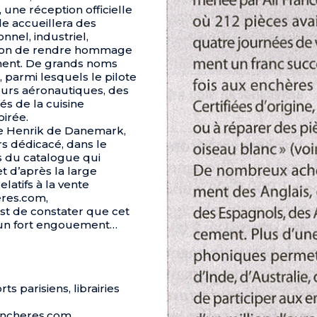
 une réception officielle
e accueillera des
nnel, industriel,
casion de rendre hommage
ment. De grands noms
 parmi lesquels le pilote
eurs aéronautiques, des
s de la cuisine
oirée.
nce Henrik de Danemark,
rs dédicacé, dans le
s du catalogue qui
t d’après la large
elatifs à la vente
res.com,
st de constater que cet
 un fort engouement…
ts parisiens, librairies
encheres.com