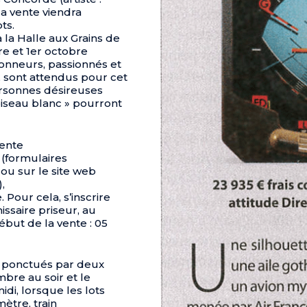
la vente viendra
ts.
 la Halle aux Grains de
e et 1er octobre
onneurs, passionnés et
r, sont attendus pour cet
rsonnes désireuses
oiseau blanc » pourront
vente
 (formulaires
ou sur le site web
,
Pour cela, s’inscrire
saire ­priseur, au
ébut de la vente : 05
t ponctués par deux
bre au soir et le
i, lorsque les lots
tre, train