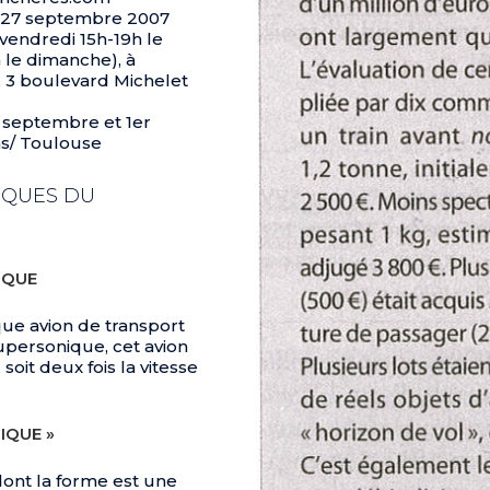
u 27 septembre 2007
 vendredi 15h-19h le
 le dimanche), à
, 3 boulevard Michelet
0 septembre et 1er
ns/ Toulouse
IQUES DU
IQUE
que avion de transport
supersonique, cet avion
oit deux fois la vitesse
IQUE »
dont la forme est une