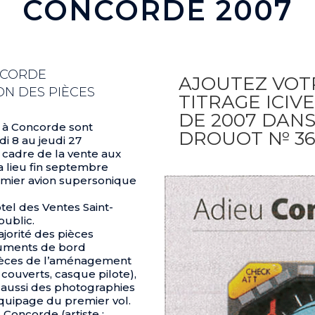
CONCORDE 2007
NCORDE
AJOUTEZ VOT
ON DES PIÈCES
TITRAGE ICI
DE 2007 DANS
t à Concorde sont
DROUOT № 3
i 8 au jeudi 27
 cadre de la vente aux
a lieu fin septembre
premier avion supersonique
ôtel des Ventes Saint-
public.
ajorité des pièces
truments de bord
pièces de l’aménagement
couverts, casque pilote),
 aussi des photographies
quipage du premier vol.
Concorde (artiste :