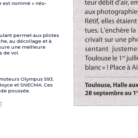
ile est nommé « néo-
ulant permet aux pilotes
che, au décollage et à
assure une meilleure
 de vol.
 moteurs Olympus 593,
 Royce et SNECMA. Ces
 de poussée.
É