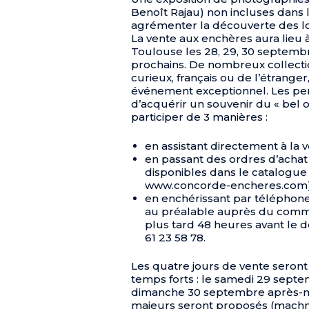
Benoît Rajau) non incluses dans 
agrémenter la découverte des lo
La vente aux enchères aura lieu à
Toulouse les 28, 29, 30 septembr
prochains. De nombreux collecti
curieux, français ou de l’étrange
événement exceptionnel. Les pe
d’acquérir un souvenir du « bel 
participer de 3 manières :
en assistant directement à la 
en passant des ordres d’achat
disponibles dans le catalogue 
www.concorde-encheres.com)
en enchérissant par téléphone. 
au préalable auprès du commis
plus tard 48 heures avant le d
61 23 58 78.
Les quatre jours de vente seron
temps forts : le samedi 29 septem
dimanche 30 septembre après-mid
majeurs seront proposés (machmè