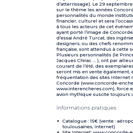
d’atterrissage). Le 29 septembre,
sur le thème les années Concord
personnalités du monde institutio
financier, culturel et sera l’oc
à tous les acteurs de cet événe
ayant porté l’image de Concorde,
d’essai André Turcat, des ingéni
designers, ou des chefs renommé
française, sont attendus à cette s
Plusieurs personnalités (le Pri
Jacques Chirac … ), ont par ailleu
courant de l’été, des exemplaire
seront mis en vente également, e
fréquentation des sites Internet r
Concorde (www.concorde-enche
www.interencheres.com), force e
avion mythique suscite toujours
Informations pratiques :
Catalogue : 15€ (vente : aéropor
toulousaines, Internet)
Site Internet: www.concorde-