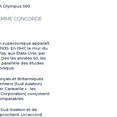
MA Olympus 593
AMME CONCORDE
on supersonique apparaît
1935. En 1947, le mur du
ois, aux États-Unis, par
 Dès les années 50, les
 parallèle des études
onique.
ançais et Britanniques
emiers (Sud Aviation)
r Caravelle » ; les
ft Corporation) conçoivent
comparables.
 Sud Aviation et de
approchent. Un accord